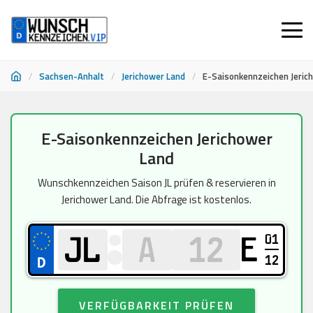
/
Sachsen-Anhalt
/
Jerichower Land
/
E-Saisonkennzeichen Jeric
Zum
E-Saisonkennzeichen Jerichower
Inhalt
Land
springen
Wunschkennzeichen Saison JL prüfen & reservieren in
Jerichower Land. Die Abfrage ist kostenlos.
01
E
12
VERFÜGBARKEIT PRÜFEN