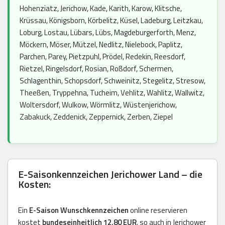
Hohenziatz, Jerichow, Kade, Karith, Karow, Klitsche,
Krüssau, Königsborn, Körbelitz, Küsel, Ladeburg, Leitzkau,
Loburg, Lostau, Lübars, Lübs, Magdeburgerforth, Menz,
Möckern, Möser, Mützel, Nedlitz, Nielebock, Paplitz,
Parchen, Parey, Pietzpuhl, Prödel, Redekin, Reesdorf,
Rietzel, Ringelsdorf, Rosian, Roßdorf, Schermen,
Schlagenthin, Schopsdorf, Schweinitz, Stegelitz, Stresow,
Theeßen, Tryppehna, Tucheim, Vehlitz, Wahlitz, Wallwitz,
Woltersdorf, Wulkow, Wörmlitz, Wüstenjerichow,
Zabakuck, Zeddenick, Zeppernick, Zerben, Ziepel
E-Saisonkennzeichen Jerichower Land – die
Kosten:
Ein
E-Saison Wunschkennzeichen
online reservieren
kostet
bundeseinheitlich 12,80 EUR
, so auch in Jerichower