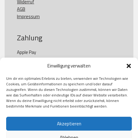
Widerruf
AGB
Impressum
Zahlung
Apple Pay

Paypal

Einwilligung verwalten
GooglePay

Visa

Um dir ein optimales Erlebnis zu bieten, verwenden wir Technologien wie
Kauf auf Rechung

Cookies, um Geräteinformationen zu speichern und/oder darauf
Klarna

zuzugreifen. Wenn du diesen Technologien zustimmst, können wir Daten
wie das Surfverhalten oder eindeutige IDs auf dieser Website verarbeiten.
American Express

Wenn du deine Einwilligung nicht erteilst oder zurückziehst, können
bestimmte Merkmale und Funktionen beeinträchtigt werden.
Versand
Akzeptieren
Ablehnen