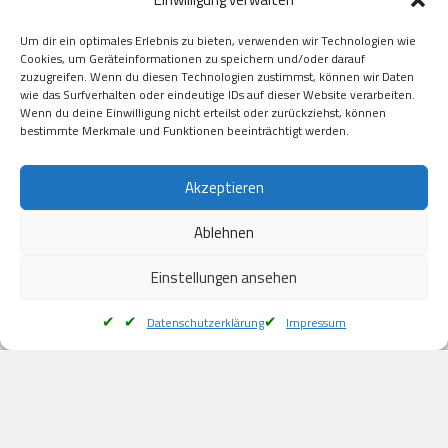
GooglePay

Visa

Um dir ein optimales Erlebnis zu bieten, verwenden wir Technologien wie
Kauf auf Rechung

Cookies, um Geräteinformationen zu speichern und/oder darauf
Klarna

zuzugreifen. Wenn du diesen Technologien zustimmst, können wir Daten
wie das Surfverhalten oder eindeutige IDs auf dieser Website verarbeiten.
American Express

Wenn du deine Einwilligung nicht erteilst oder zurückziehst, können
bestimmte Merkmale und Funktionen beeinträchtigt werden.
Versand
Akzeptieren
Ablehnen
DHL

Klimaneutral
Einstellungen ansehen
Datenschutzerklärung
Impressum