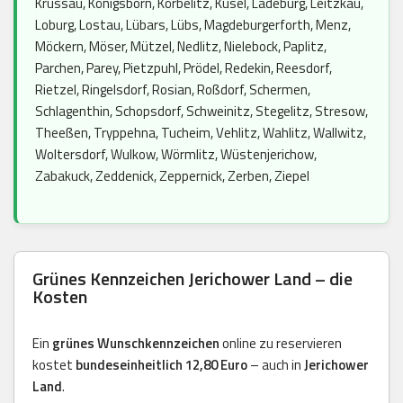
Krüssau, Königsborn, Körbelitz, Küsel, Ladeburg, Leitzkau,
Loburg, Lostau, Lübars, Lübs, Magdeburgerforth, Menz,
Möckern, Möser, Mützel, Nedlitz, Nielebock, Paplitz,
Parchen, Parey, Pietzpuhl, Prödel, Redekin, Reesdorf,
Rietzel, Ringelsdorf, Rosian, Roßdorf, Schermen,
Schlagenthin, Schopsdorf, Schweinitz, Stegelitz, Stresow,
Theeßen, Tryppehna, Tucheim, Vehlitz, Wahlitz, Wallwitz,
Woltersdorf, Wulkow, Wörmlitz, Wüstenjerichow,
Zabakuck, Zeddenick, Zeppernick, Zerben, Ziepel
Grünes Kennzeichen Jerichower Land – die
Kosten
Ein
grünes Wunschkennzeichen
online zu reservieren
kostet
bundeseinheitlich 12,80 Euro
– auch in
Jerichower
Land
.