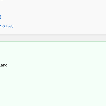
)
n & FAQ
Land