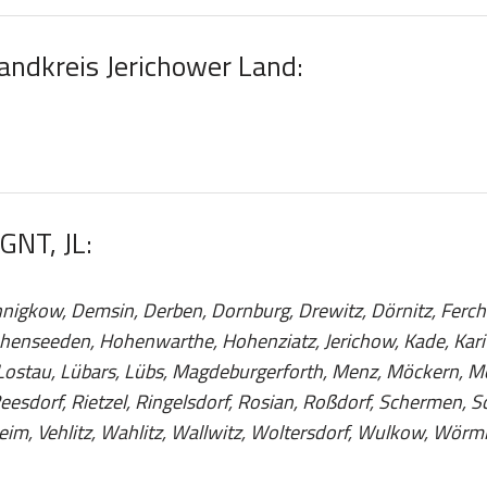
Landkreis Jerichower Land:
GNT, JL:
nnigkow, Demsin, Derben, Dornburg, Drewitz, Dörnitz, Ferch
nseeden, Hohenwarthe, Hohenziatz, Jerichow, Kade, Karith
 Lostau, Lübars, Lübs, Magdeburgerforth, Menz, Möckern, Mös
Reesdorf, Rietzel, Ringelsdorf, Rosian, Roßdorf, Schermen, 
eim, Vehlitz, Wahlitz, Wallwitz, Woltersdorf, Wulkow, Wörm