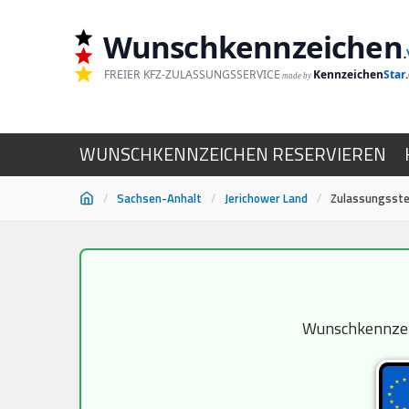
Wunschkennzeichen
.
FREIER KFZ-ZULASSUNGSSERVICE
Kennzeichen
Star
made by
WUNSCHKENNZEICHEN RESERVIEREN
/
Sachsen-Anhalt
/
Jerichower Land
/
Zulassungsste
Zum
Inhalt
springen
Wunschkennzeic