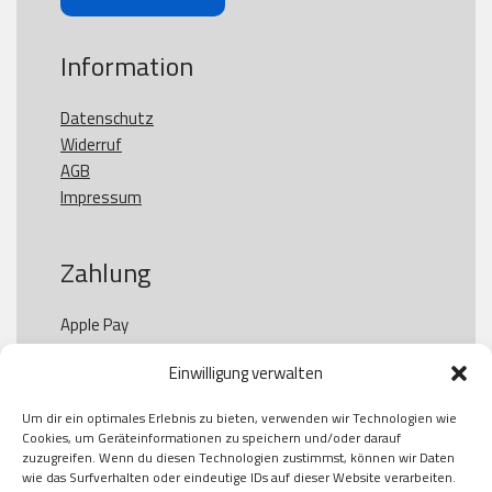
Information
Datenschutz
Widerruf
AGB
Impressum
Zahlung
Apple Pay

Paypal

Einwilligung verwalten
GooglePay

Visa

Um dir ein optimales Erlebnis zu bieten, verwenden wir Technologien wie
Kauf auf Rechung

Cookies, um Geräteinformationen zu speichern und/oder darauf
Klarna

zuzugreifen. Wenn du diesen Technologien zustimmst, können wir Daten
wie das Surfverhalten oder eindeutige IDs auf dieser Website verarbeiten.
American Express
