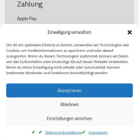
Zahlung
Apple Pay

Paypal

Einwilligung verwalten
GooglePay

Visa

Um dir ein optimales Erlebnis zu bieten, verwenden wir Technologien wie
Kauf auf Rechung

Cookies, um Geräteinformationen zu speichern und/oder darauf
Klarna

zuzugreifen. Wenn du diesen Technologien zustimmst, können wir Daten
wie das Surfverhalten oder eindeutige IDs auf dieser Website verarbeiten.
American Express

Wenn du deine Einwilligung nicht erteilst oder zurückziehst, können
bestimmte Merkmale und Funktionen beeinträchtigt werden.
Versand
Akzeptieren
Ablehnen
DHL

Klimaneutral
Einstellungen ansehen
Datenschutzerklärung
Impressum