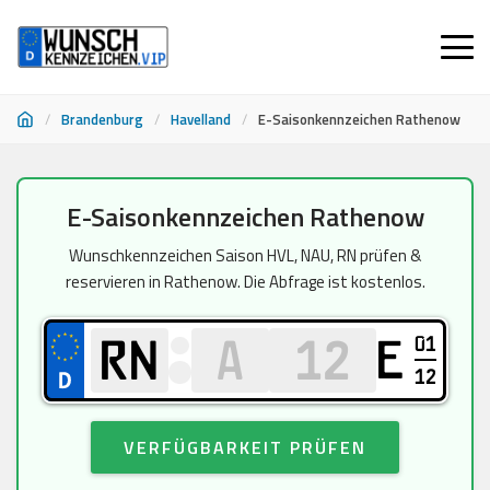
/
Brandenburg
/
Havelland
/
E-Saisonkennzeichen Rathenow
Zum
E-Saisonkennzeichen Rathenow
Inhalt
springen
Wunschkennzeichen Saison HVL, NAU, RN prüfen &
reservieren in Rathenow. Die Abfrage ist kostenlos.
01
E
12
VERFÜGBARKEIT PRÜFEN