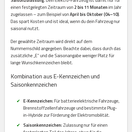
Saisonzulassung
. Dein Elektro-Fahrzeug ist damit nur für
einen festgelegten Zeitraum von
2 bis 11 Monaten
im Jahr
zugelassen – zum Beispiel von
April bis Oktober (04–10)
.
Das spart Kosten und ist ideal, wenn du dein Fahrzeug nur
saisonal nutzt.
Der gewählte Zeitraum wird direkt auf dem
Nummernschild angegeben. Beachte dabei, dass durch das
zusätzliche „E“ und die Saisonangabe weniger Platz für
lange Wunschkennzeichen bleibt.
Kombination aus E-Kennzeichen und
Saisonkennzeichen
E-Kennzeichen:
Für batterieelektrische Fahrzeuge,
Brennstoffzellenfahrzeuge und bestimmte Plug-
in-Hybride zur Förderung der Elektromobilität.
Saisonkennzeichen:
Zulassung nur für einen