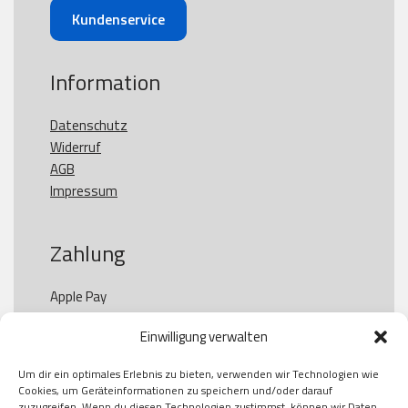
Kundenservice
Information
Datenschutz
Widerruf
AGB
Impressum
Zahlung
Apple Pay

Paypal

Einwilligung verwalten
GooglePay

Visa

Um dir ein optimales Erlebnis zu bieten, verwenden wir Technologien wie
Kauf auf Rechung

Cookies, um Geräteinformationen zu speichern und/oder darauf
Klarna

zuzugreifen. Wenn du diesen Technologien zustimmst, können wir Daten