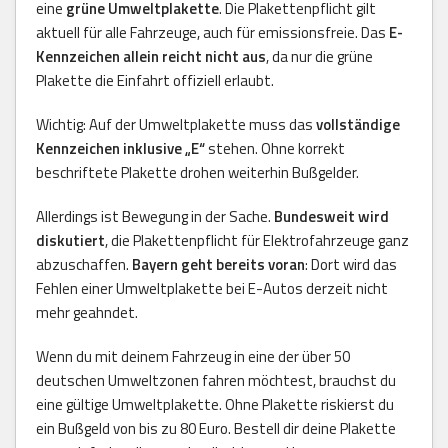
eine
grüne Umweltplakette
. Die Plakettenpflicht gilt
aktuell für alle Fahrzeuge, auch für emissionsfreie. Das
E-
Kennzeichen allein reicht nicht aus
, da nur die grüne
Plakette die Einfahrt offiziell erlaubt.
Wichtig: Auf der Umweltplakette muss das
vollständige
Kennzeichen inklusive „E“
stehen. Ohne korrekt
beschriftete Plakette drohen weiterhin Bußgelder.
Allerdings ist Bewegung in der Sache.
Bundesweit wird
diskutiert
, die Plakettenpflicht für Elektrofahrzeuge ganz
abzuschaffen.
Bayern geht bereits voran
: Dort wird das
Fehlen einer Umweltplakette bei E-Autos derzeit nicht
mehr geahndet.
Wenn du mit deinem Fahrzeug in eine der über 50
deutschen Umweltzonen fahren möchtest, brauchst du
eine gültige Umweltplakette. Ohne Plakette riskierst du
ein Bußgeld von bis zu 80 Euro. Bestell dir deine Plakette