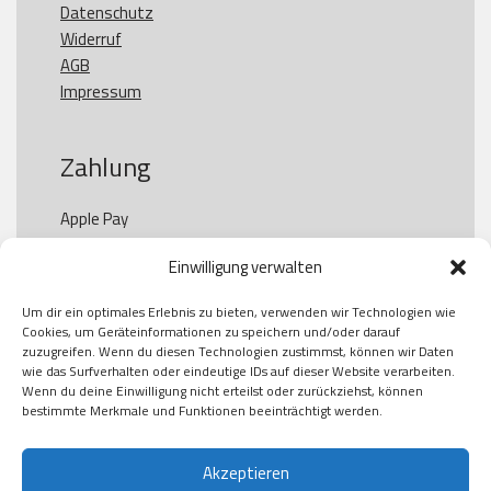
Datenschutz
Widerruf
AGB
Impressum
Zahlung
Apple Pay

Paypal

Einwilligung verwalten
GooglePay

Visa

Um dir ein optimales Erlebnis zu bieten, verwenden wir Technologien wie
Kauf auf Rechung

Cookies, um Geräteinformationen zu speichern und/oder darauf
Klarna

zuzugreifen. Wenn du diesen Technologien zustimmst, können wir Daten
wie das Surfverhalten oder eindeutige IDs auf dieser Website verarbeiten.
American Express

Wenn du deine Einwilligung nicht erteilst oder zurückziehst, können
bestimmte Merkmale und Funktionen beeinträchtigt werden.
Versand
Akzeptieren