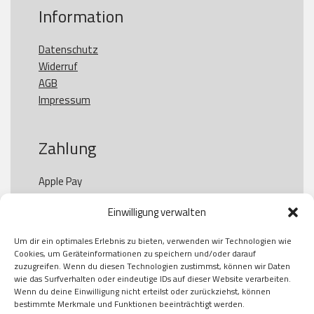
Information
Datenschutz
Widerruf
AGB
Impressum
Zahlung
Apple Pay

Paypal

Einwilligung verwalten
GooglePay

Visa

Um dir ein optimales Erlebnis zu bieten, verwenden wir Technologien wie
Kauf auf Rechung

Cookies, um Geräteinformationen zu speichern und/oder darauf
Klarna

zuzugreifen. Wenn du diesen Technologien zustimmst, können wir Daten
wie das Surfverhalten oder eindeutige IDs auf dieser Website verarbeiten.
American Express

Wenn du deine Einwilligung nicht erteilst oder zurückziehst, können
bestimmte Merkmale und Funktionen beeinträchtigt werden.