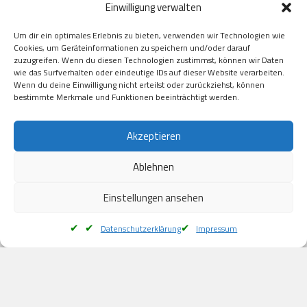
Einwilligung verwalten
GooglePay

Visa

Um dir ein optimales Erlebnis zu bieten, verwenden wir Technologien wie
Kauf auf Rechung

Cookies, um Geräteinformationen zu speichern und/oder darauf
Klarna

zuzugreifen. Wenn du diesen Technologien zustimmst, können wir Daten
wie das Surfverhalten oder eindeutige IDs auf dieser Website verarbeiten.
American Express

Wenn du deine Einwilligung nicht erteilst oder zurückziehst, können
bestimmte Merkmale und Funktionen beeinträchtigt werden.
Versand
Akzeptieren
Ablehnen
DHL

Klimaneutral
Einstellungen ansehen
Datenschutzerklärung
Impressum