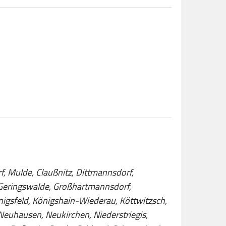
f, Mulde, Claußnitz, Dittmannsdorf,
, Geringswalde, Großhartmannsdorf,
nigsfeld, Königshain-Wiederau, Köttwitzsch,
Neuhausen, Neukirchen, Niederstriegis,