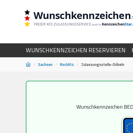
Wunschkennzeichen
.
FREIER KFZ-ZULASSUNGSSERVICE
Kennzeichen
Star
made by
WUNSCHKENNZEICHEN RESERVIEREN
/
Sachsen
/
Rochlitz
/
Zulassungsstelle-Döbeln
Zum
Inhalt
springen
Wunschkennzeichen BED, D