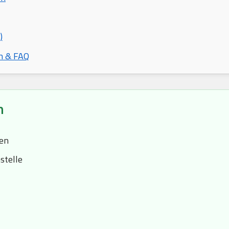
)
n & FAQ
n
sen
stelle