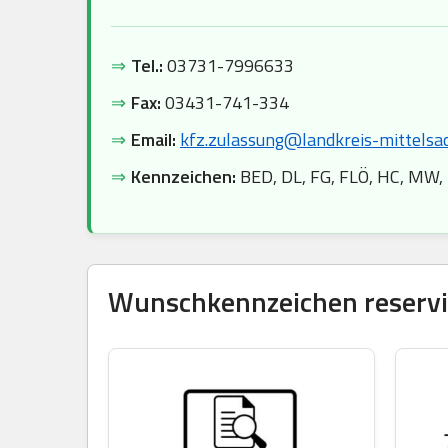
⇒
Tel.:
03731-7996633
⇒
Fax:
03431-741-334
⇒
Email:
kfz.zulassung@landkreis-mittelsa
⇒
Kennzeichen:
BED, DL, FG, FLÖ, HC, MW,
Wunschkennzeichen reservie