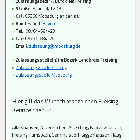
»
Zulassungsbezirk:
Landkreis Freising
»
Straße:
Stadtplatz 13
»
Ort:
85368 Moosburg an der Isar
»
Bundesland:
Bayern
»
Tel.:
08761-684-23
»
Fax:
08761-684-26
»
Email:
zulassung@moosburg.de
»
Zulassungsstelle(n) im Bezirk Landkreis Freising:
»
Zulassungsstelle Freising
»
Zulassungsstelle Moosburg
Hier gilt das Wunschkennzeichen Freising,
Kennzeichen FS:
Allershausen, Attenkirchen, Au, Eching, Fahrenzhausen,
Freising, Fürnsbach, Gammelsdorf, Giggenhausen, Haag,