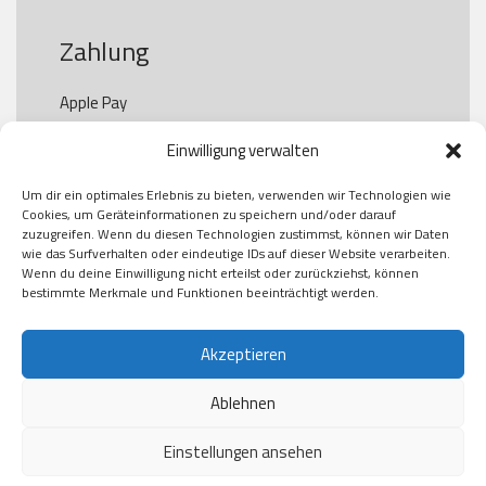
Zahlung
Apple Pay

Paypal

Einwilligung verwalten
GooglePay

Visa

Um dir ein optimales Erlebnis zu bieten, verwenden wir Technologien wie
Kauf auf Rechung

Cookies, um Geräteinformationen zu speichern und/oder darauf
Klarna

zuzugreifen. Wenn du diesen Technologien zustimmst, können wir Daten
wie das Surfverhalten oder eindeutige IDs auf dieser Website verarbeiten.
American Express

Wenn du deine Einwilligung nicht erteilst oder zurückziehst, können
bestimmte Merkmale und Funktionen beeinträchtigt werden.
Versand
Akzeptieren
Ablehnen
DHL

Klimaneutral
Einstellungen ansehen