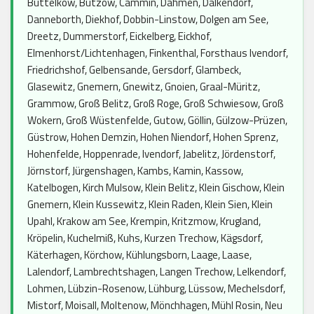
Büttelkow, Bützow, Cammin, Dahmen, Dalkendorf,
Danneborth, Diekhof, Dobbin-Linstow, Dolgen am See,
Dreetz, Dummerstorf, Eickelberg, Eickhof,
Elmenhorst/Lichtenhagen, Finkenthal, Forsthaus Ivendorf,
Friedrichshof, Gelbensande, Gersdorf, Glambeck,
Glasewitz, Gnemern, Gnewitz, Gnoien, Graal-Müritz,
Grammow, Groß Belitz, Groß Roge, Groß Schwiesow, Groß
Wokern, Groß Wüstenfelde, Gutow, Göllin, Gülzow-Prüzen,
Güstrow, Hohen Demzin, Hohen Niendorf, Hohen Sprenz,
Hohenfelde, Hoppenrade, Ivendorf, Jabelitz, Jördenstorf,
Jörnstorf, Jürgenshagen, Kambs, Kamin, Kassow,
Katelbogen, Kirch Mulsow, Klein Belitz, Klein Gischow, Klein
Gnemern, Klein Kussewitz, Klein Raden, Klein Sien, Klein
Upahl, Krakow am See, Krempin, Kritzmow, Krugland,
Kröpelin, Kuchelmiß, Kuhs, Kurzen Trechow, Kägsdorf,
Käterhagen, Körchow, Kühlungsborn, Laage, Laase,
Lalendorf, Lambrechtshagen, Langen Trechow, Lelkendorf,
Lohmen, Lübzin-Rosenow, Lühburg, Lüssow, Mechelsdorf,
Mistorf, Moisall, Moltenow, Mönchhagen, Mühl Rosin, Neu