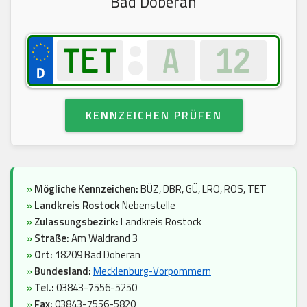
Bad Doberan
KENNZEICHEN PRÜFEN
»
Mögliche Kennzeichen:
BÜZ, DBR, GÜ, LRO, ROS, TET
»
Landkreis Rostock
Nebenstelle
»
Zulassungsbezirk:
Landkreis Rostock
»
Straße:
Am Waldrand 3
»
Ort:
18209 Bad Doberan
»
Bundesland:
Mecklenburg-Vorpommern
»
Tel.:
03843-7556-5250
»
Fax:
03843-7556-5820