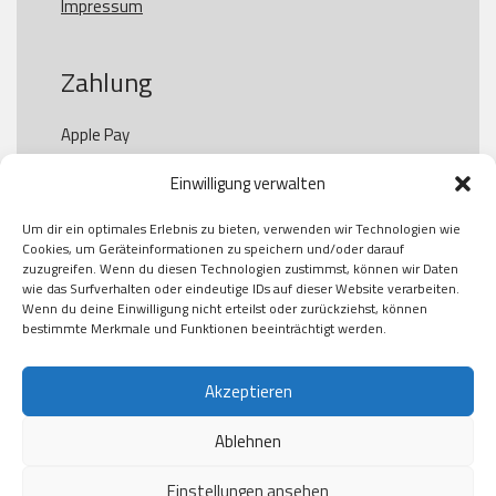
Impressum
Zahlung
Apple Pay

Paypal

Einwilligung verwalten
GooglePay

Visa

Um dir ein optimales Erlebnis zu bieten, verwenden wir Technologien wie
Kauf auf Rechung

Cookies, um Geräteinformationen zu speichern und/oder darauf
Klarna

zuzugreifen. Wenn du diesen Technologien zustimmst, können wir Daten
wie das Surfverhalten oder eindeutige IDs auf dieser Website verarbeiten.
American Express

Wenn du deine Einwilligung nicht erteilst oder zurückziehst, können
bestimmte Merkmale und Funktionen beeinträchtigt werden.
Versand
Akzeptieren
Ablehnen
DHL

Klimaneutral
Einstellungen ansehen