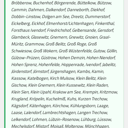
Bröbberow, Buchenhof, Börgerende, Büttelkow, Bützow,
Cammin, Dahmen, Dalkendorf, Danneborth, Diekhof,
Dobbin-Linstow, Dolgen am See, Dreetz, Dummerstorf,
Eickelberg, Eickhof, Elmenhorst/Lichtenhagen, Finkenthal,
Forsthaus Ivendorf, Friedrichshof, Gelbensande, Gersdorf,
Glambeck, Glasewitz, Gnemern, Gnewitz, Gnoien, Graal-
Müritz, Grammow, Groß Belitz, Groß Roge, Groß
Schwiesow, Groß Wokern, Groß Wüstenfelde, Gutow, Göllin,
Gülzow-Prüzen, Güstrow, Hohen Demzin, Hohen Niendorf,
Hohen Sprenz, Hohenfelde, Hoppenrade, Ivendorf, Jabelitz,
Jördenstorf, Jörnstorf, Jürgenshagen, Kambs, Kamin,
Kassow, Katelbogen, Kirch Mulsow, Klein Belitz, Klein
Gischow, Klein Gnemern, Klein Kussewitz, Klein Raden,
Klein Sien, Klein Upahl, Krakow am See, Krempin, Kritzmow,
Krugland, Kröpelin, Kuchelmiß, Kuhs, Kurzen Trechow,
Kägsdorf, Käterhagen, Körchow, Kühlungsborn, Laage,
Laase, Lalendorf, Lambrechtshagen, Langen Trechow,
Lelkendorf, Lohmen, Lübzin-Rosenow, Lühburg, Lüssow,
Mechelsdorf, Mistorf, Moisall, Moltenow, Mönchhagen,