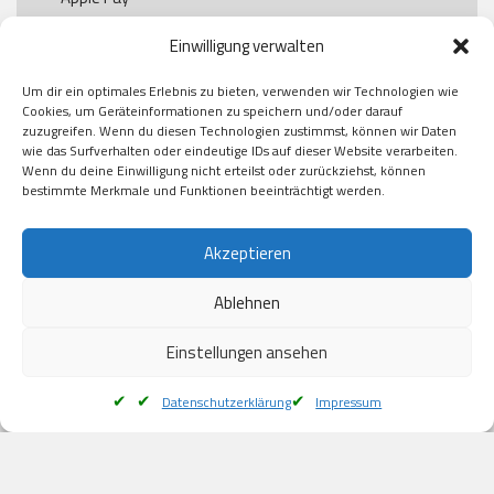
Paypal

Einwilligung verwalten
GooglePay

Visa

Um dir ein optimales Erlebnis zu bieten, verwenden wir Technologien wie
Kauf auf Rechung

Cookies, um Geräteinformationen zu speichern und/oder darauf
Klarna

zuzugreifen. Wenn du diesen Technologien zustimmst, können wir Daten
wie das Surfverhalten oder eindeutige IDs auf dieser Website verarbeiten.
American Express

Wenn du deine Einwilligung nicht erteilst oder zurückziehst, können
bestimmte Merkmale und Funktionen beeinträchtigt werden.
Versand
Akzeptieren
Ablehnen
DHL

Klimaneutral
Einstellungen ansehen
Datenschutzerklärung
Impressum