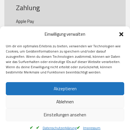
Zahlung
Apple Pay

Paypal

Einwilligung verwalten
GooglePay

Visa

Um dir ein optimales Erlebnis zu bieten, verwenden wir Technologien wie
Kauf auf Rechung

Cookies, um Geräteinformationen zu speichern und/oder darauf
Klarna

zuzugreifen. Wenn du diesen Technologien zustimmst, können wir Daten
wie das Surfverhalten oder eindeutige IDs auf dieser Website verarbeiten.
American Express

Wenn du deine Einwilligung nicht erteilst oder zurückziehst, können
bestimmte Merkmale und Funktionen beeinträchtigt werden.
Versand
Akzeptieren
Ablehnen
DHL

Klimaneutral
Einstellungen ansehen
Datenschutzerklärung
Impressum