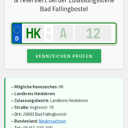
& reserviert bei der Zulassungsstelle
Bad Fallingbostel
KENNZEICHEN PRÜFEN
»
Mögliche Kennzeichen:
HK
»
Landkreis Heidekreis
»
Zulassungsbezirk:
Landkreis Heidekreis
»
Straße:
Vogteistr. 19
»
Ort:
29683 Bad Fallingbostel
»
Bundesland:
Niedersachsen
»
Tel.:
05162-970-500