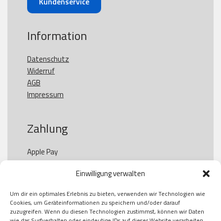
Kundenservice
Information
Datenschutz
Widerruf
AGB
Impressum
Zahlung
Apple Pay

Paypal

Einwilligung verwalten
GooglePay

Visa

Um dir ein optimales Erlebnis zu bieten, verwenden wir Technologien wie
Kauf auf Rechung

Cookies, um Geräteinformationen zu speichern und/oder darauf
Klarna

zuzugreifen. Wenn du diesen Technologien zustimmst, können wir Daten
wie das Surfverhalten oder eindeutige IDs auf dieser Website verarbeiten.