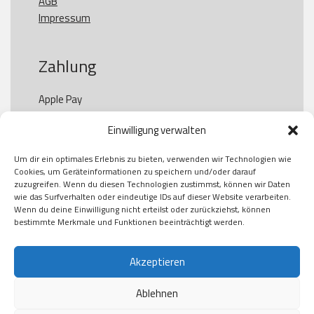
AGB
Impressum
Zahlung
Apple Pay

Paypal

Einwilligung verwalten
GooglePay

Visa

Um dir ein optimales Erlebnis zu bieten, verwenden wir Technologien wie
Kauf auf Rechung

Cookies, um Geräteinformationen zu speichern und/oder darauf
Klarna

zuzugreifen. Wenn du diesen Technologien zustimmst, können wir Daten
wie das Surfverhalten oder eindeutige IDs auf dieser Website verarbeiten.
American Express

Wenn du deine Einwilligung nicht erteilst oder zurückziehst, können
bestimmte Merkmale und Funktionen beeinträchtigt werden.
Versand
Akzeptieren
Ablehnen
DHL
