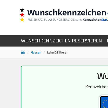
Wunschkennzeichen
.
FREIER KFZ-ZULASSUNGSSERVICE
Kennzeichen
Star
made by
WUNSCHKENNZEICHEN RESERVIEREN
/
Hessen
/
Lahn Dill Kreis
Zum
Wu
Inhalt
springen
Kennzeichen 