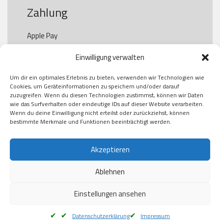
Zahlung
Apple Pay

Paypal

Einwilligung verwalten
GooglePay

Visa

Um dir ein optimales Erlebnis zu bieten, verwenden wir Technologien wie
Kauf auf Rechung

Cookies, um Geräteinformationen zu speichern und/oder darauf
Klarna

zuzugreifen. Wenn du diesen Technologien zustimmst, können wir Daten
wie das Surfverhalten oder eindeutige IDs auf dieser Website verarbeiten.
American Express

Wenn du deine Einwilligung nicht erteilst oder zurückziehst, können
bestimmte Merkmale und Funktionen beeinträchtigt werden.
Versand
Akzeptieren
Ablehnen
DHL

Klimaneutral
Einstellungen ansehen
Datenschutzerklärung
Impressum