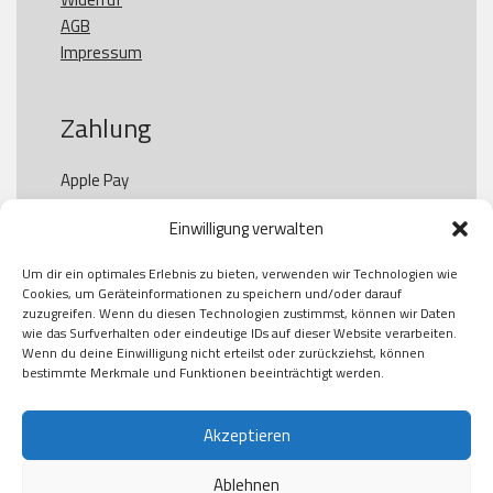
AGB
Impressum
Zahlung
Apple Pay

Paypal

Einwilligung verwalten
GooglePay

Visa

Um dir ein optimales Erlebnis zu bieten, verwenden wir Technologien wie
Kauf auf Rechung

Cookies, um Geräteinformationen zu speichern und/oder darauf
Klarna

zuzugreifen. Wenn du diesen Technologien zustimmst, können wir Daten
wie das Surfverhalten oder eindeutige IDs auf dieser Website verarbeiten.
American Express

Wenn du deine Einwilligung nicht erteilst oder zurückziehst, können
bestimmte Merkmale und Funktionen beeinträchtigt werden.
Versand
Akzeptieren
Ablehnen
DHL
