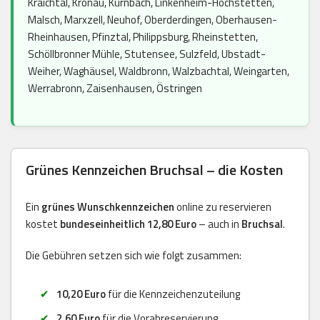
Kraichtal, Kronau, Kürnbach, Linkenheim-Hochstetten,
Malsch, Marxzell, Neuhof, Oberderdingen, Oberhausen-
Rheinhausen, Pfinztal, Philippsburg, Rheinstetten,
Schöllbronner Mühle, Stutensee, Sulzfeld, Ubstadt-
Weiher, Waghäusel, Waldbronn, Walzbachtal, Weingarten,
Werrabronn, Zaisenhausen, Östringen
Grünes Kennzeichen Bruchsal – die Kosten
Ein
grünes Wunschkennzeichen
online zu reservieren
kostet
bundeseinheitlich 12,80 Euro
– auch in
Bruchsal
.
Die Gebühren setzen sich wie folgt zusammen:
10,20 Euro
für die Kennzeichenzuteilung
2,60 Euro
für die Vorabreservierung