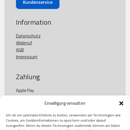
Kundenservice
Information
Datenschutz
Widerruf
AGB
Impressum
Zahlung
Apple Pay

Paypal

Einwilligung verwalten
GooglePay

Visa

Um dir ein optimales Erlebnis zu bieten, verwenden wir Technologien wie
Kauf auf Rechung

Cookies, um Geräteinformationen zu speichern und/oder darauf
Klarna

zuzugreifen. Wenn du diesen Technologien zustimmst, können wir Daten