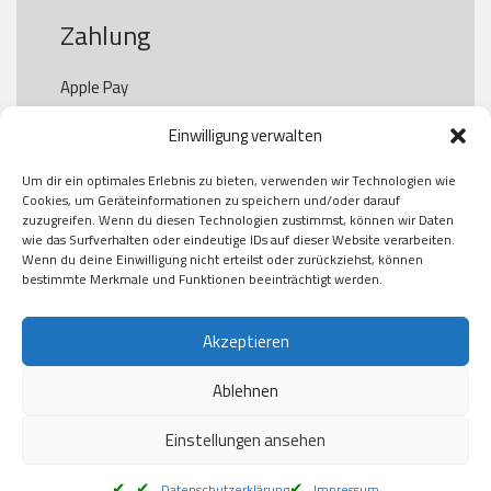
Zahlung
Apple Pay

Paypal

Einwilligung verwalten
GooglePay

Visa

Um dir ein optimales Erlebnis zu bieten, verwenden wir Technologien wie
Kauf auf Rechung

Cookies, um Geräteinformationen zu speichern und/oder darauf
Klarna

zuzugreifen. Wenn du diesen Technologien zustimmst, können wir Daten
wie das Surfverhalten oder eindeutige IDs auf dieser Website verarbeiten.
American Express

Wenn du deine Einwilligung nicht erteilst oder zurückziehst, können
bestimmte Merkmale und Funktionen beeinträchtigt werden.
Versand
Akzeptieren
Ablehnen
DHL

Klimaneutral
Einstellungen ansehen
Datenschutzerklärung
Impressum