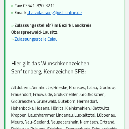
»
Fax:
03541-870-3211
»
Email:
kfz-zulassung@osl-online.de
»
Zulassungsstelle(n) im Bezirk Landkreis
Oberspreewald-Lausitz:
»
Zulassungsstelle Calau
Hier gilt das Wunschkennzeichen
Senftenberg, Kennzeichen SFB:
Altdöbern, Annahütte, Brieske, Bronkow, Calau, Drochow,
Frauendorf, Frauwalde, Großkmehlen, Großkoschen,
Großräschen, Grünewald, Guteborn, Hermsdorf,
Hohenbocka, Hosena, Hörlitz, Kleinkmehlen, Klettwitz,
Kroppen, Lauchhammer, Lindenau, Luckaitztal, Lübbenau,
Meuro, Neu-Seeland, Neupetershain, Niemtsch, Ortrand,
Peickwitz, Ruhland, Schipkau, Schwarzbach, Schwarzheide,