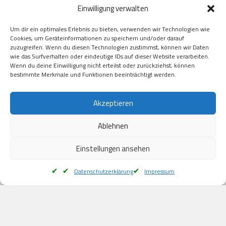
Einwilligung verwalten
GooglePay

Visa

Um dir ein optimales Erlebnis zu bieten, verwenden wir Technologien wie
Kauf auf Rechung

Cookies, um Geräteinformationen zu speichern und/oder darauf
Klarna

zuzugreifen. Wenn du diesen Technologien zustimmst, können wir Daten
wie das Surfverhalten oder eindeutige IDs auf dieser Website verarbeiten.
American Express

Wenn du deine Einwilligung nicht erteilst oder zurückziehst, können
bestimmte Merkmale und Funktionen beeinträchtigt werden.
Versand
Akzeptieren
Ablehnen
DHL

Klimaneutral
Einstellungen ansehen
Datenschutzerklärung
Impressum