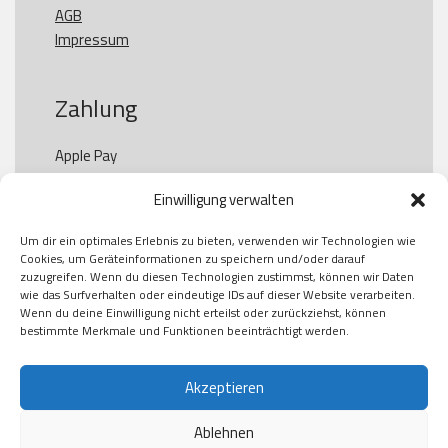
AGB
Impressum
Zahlung
Apple Pay

Paypal

Einwilligung verwalten
GooglePay

Visa

Um dir ein optimales Erlebnis zu bieten, verwenden wir Technologien wie
Kauf auf Rechung

Cookies, um Geräteinformationen zu speichern und/oder darauf
Klarna

zuzugreifen. Wenn du diesen Technologien zustimmst, können wir Daten
wie das Surfverhalten oder eindeutige IDs auf dieser Website verarbeiten.
American Express

Wenn du deine Einwilligung nicht erteilst oder zurückziehst, können
bestimmte Merkmale und Funktionen beeinträchtigt werden.
Versand
Akzeptieren
Ablehnen
DHL
