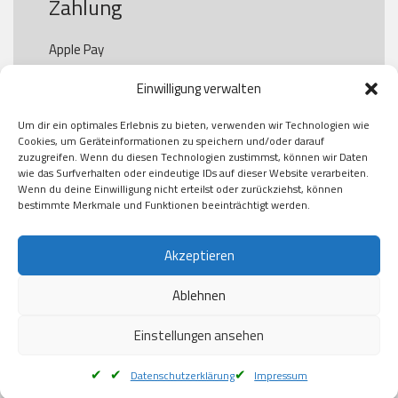
Zahlung
Apple Pay

Paypal

Einwilligung verwalten
GooglePay

Visa

Um dir ein optimales Erlebnis zu bieten, verwenden wir Technologien wie
Kauf auf Rechung

Cookies, um Geräteinformationen zu speichern und/oder darauf
Klarna

zuzugreifen. Wenn du diesen Technologien zustimmst, können wir Daten
wie das Surfverhalten oder eindeutige IDs auf dieser Website verarbeiten.
American Express

Wenn du deine Einwilligung nicht erteilst oder zurückziehst, können
bestimmte Merkmale und Funktionen beeinträchtigt werden.
Versand
Akzeptieren
Ablehnen
DHL

Klimaneutral
Einstellungen ansehen
Datenschutzerklärung
Impressum