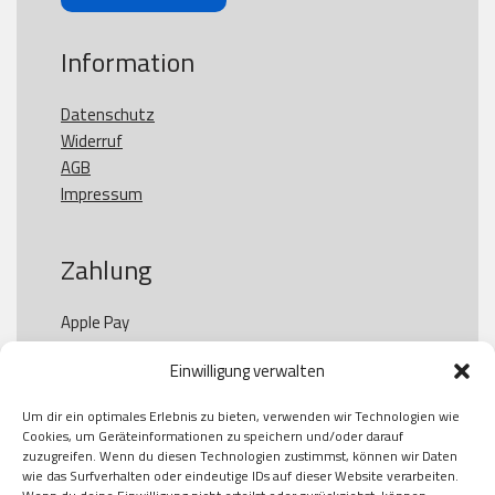
Information
Datenschutz
Widerruf
AGB
Impressum
Zahlung
Apple Pay

Paypal

Einwilligung verwalten
GooglePay

Visa

Um dir ein optimales Erlebnis zu bieten, verwenden wir Technologien wie
Kauf auf Rechung

Cookies, um Geräteinformationen zu speichern und/oder darauf
Klarna

zuzugreifen. Wenn du diesen Technologien zustimmst, können wir Daten
wie das Surfverhalten oder eindeutige IDs auf dieser Website verarbeiten.
American Express
