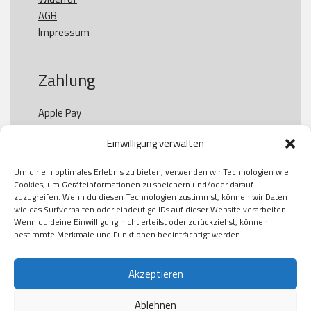
AGB
Impressum
Zahlung
Apple Pay

Paypal

Einwilligung verwalten
GooglePay

Visa

Um dir ein optimales Erlebnis zu bieten, verwenden wir Technologien wie
Kauf auf Rechung

Cookies, um Geräteinformationen zu speichern und/oder darauf
Klarna

zuzugreifen. Wenn du diesen Technologien zustimmst, können wir Daten
wie das Surfverhalten oder eindeutige IDs auf dieser Website verarbeiten.
American Express

Wenn du deine Einwilligung nicht erteilst oder zurückziehst, können
bestimmte Merkmale und Funktionen beeinträchtigt werden.
Versand
Akzeptieren
Ablehnen
DHL
