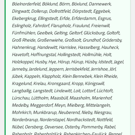
Böelnorderfeld, Böklund, Börm, Böxlund, Dannewerk,
Dingwatt, Dollerup, Dollrottfeld, Dörpstedt, Eggebek,
Ekebergkrug, Ellingstedt, Erfde, Erfderdamm, Esgrus,
Eslingholz, Fahrdorf, Flarupholz, Fraulund, Freienwill,
Fünfmühlen, Geelbek, Gelting, Geltorf, Glücksburg, Goltoft,
Groß Rheide, Großenwiehe, Großsolt, Grundhof, Grödersby,
Hahnenkrug, Handewitt, Harrislee, Hasselberg, Hauheck,
Havetoft, Hoffnungstal, Hollingstedt, Hollmühle, Holt,
Holzkoppel, Husby, Hye, Hörup, Hürup, Hüsby, Idstedt, Jagel,
Janneby, Jardelund, Jeppern, Jerrisbekfeld, Jerrishoe, Jörl,
Jübek, Kappeln, Klappholz, Klein Bennebek, Klein Rheide,
Kragelund, Krelau, Kronsgaard, Kropp, Königswill,
Langballig, Langstedt, Lindewitt, Loit, Lottorf, Lüchtoft,
Lürschau, Lüttholm, Maasbüll, Maasholm, Marienhof,
Medelby, Meggerdorf, Meyn, Mielberg, Mittelangeln,
Mohrkirch, Munkbrarup, Neuberend, Nieby, Niesgrau,
Norderbrarup, Norderstapel, Nordhackstedt, Nottfeld,
Nübel, Oersberg, Oeversee, Osterby, Pommerby, Rabel,
Rabenholz, Rabenholzlück, Rabenkirchen-Faulück, Reppel,