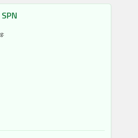
, SPN
g: