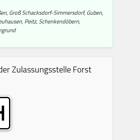
ießen, Groß Schacksdorf-Simmersdorf, Guben,
Neuhausen, Peitz, Schenkendöbern,
engrund
er Zulassungsstelle Forst
H