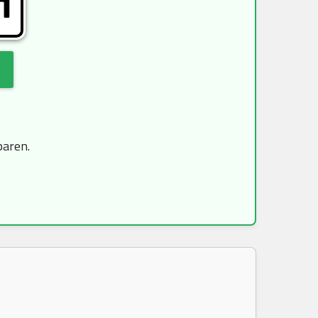
H
paren.