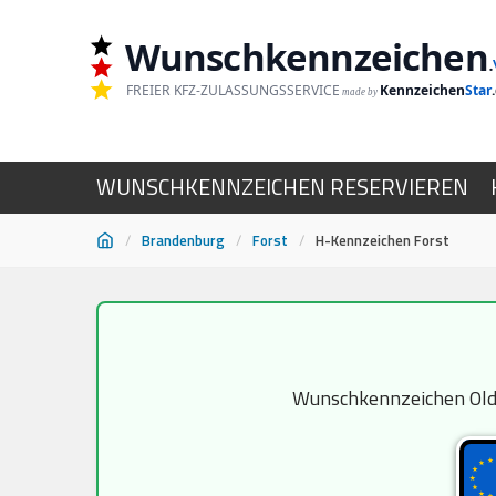
Wunschkennzeichen
.
FREIER KFZ-ZULASSUNGSSERVICE
Kennzeichen
Star
made by
WUNSCHKENNZEICHEN RESERVIEREN
/
Brandenburg
/
Forst
/
H-Kennzeichen Forst
Zum
Inhalt
springen
Wunschkennzeichen Oldti