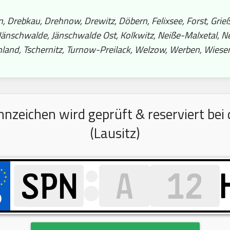
n, Drebkau, Drehnow, Drewitz, Döbern, Felixsee, Forst, Gr
 Jänschwalde, Jänschwalde Ost, Kolkwitz, Neiße-Malxetal, 
land, Tschernitz, Turnow-Preilack, Welzow, Werben, Wies
zeichen wird geprüft & reserviert bei d
(Lausitz)