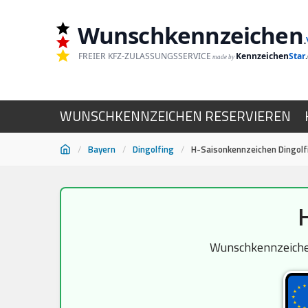
Wunschkennzeichen
.
FREIER KFZ-ZULASSUNGSSERVICE
Kennzeichen
Star
made by
WUNSCHKENNZEICHEN RESERVIEREN
/
Bayern
/
Dingolfing
/
H-Saisonkennzeichen Dingolf
Zum
Inhalt
springen
Wunschkennzeichen 