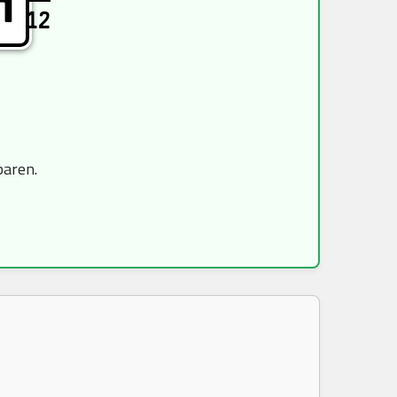
H
12
paren.