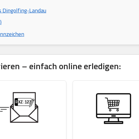
s Dingolfing-Landau
)
ennzeichen
eren – einfach online erledigen: