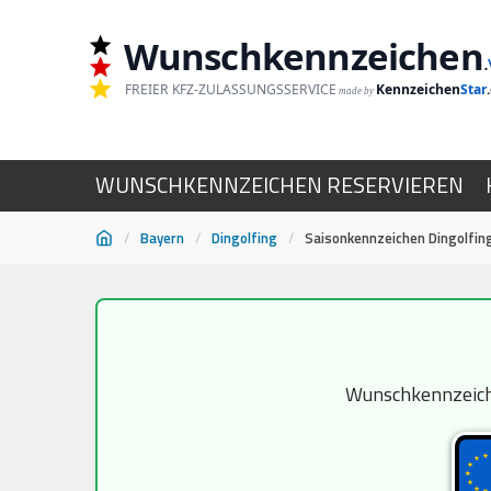
Wunschkennzeichen
.
FREIER KFZ-ZULASSUNGSSERVICE
Kennzeichen
Star
made by
WUNSCHKENNZEICHEN RESERVIEREN
/
Bayern
/
Dingolfing
/
Saisonkennzeichen Dingolfin
Zum
Inhalt
springen
Wunschkennzeiche