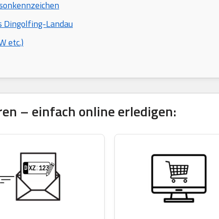
isonkennzeichen
s Dingolfing-Landau
 etc.)
en – einfach online erledigen: