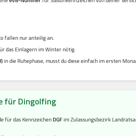
elle
eVB-Nummer
für Saisonkennzeichen von deiner Versic
 fallen nur anteilig an.
r das Einlagern im Winter nötig.
U)
in die Ruhephase, musst du diese einfach im ersten Mona
 für Dingolfing
de für das Kennzeichen
DGF
im Zulassungsbezirk Landratsa