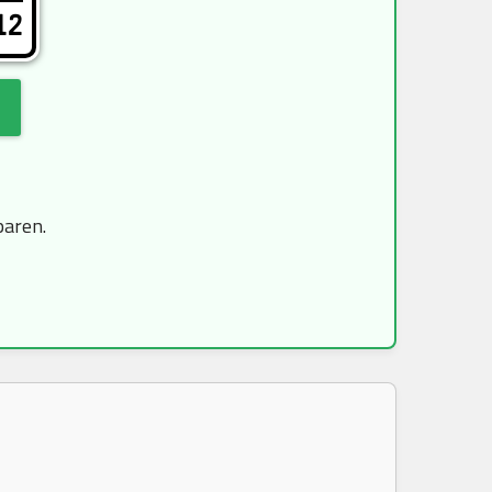
12
paren.