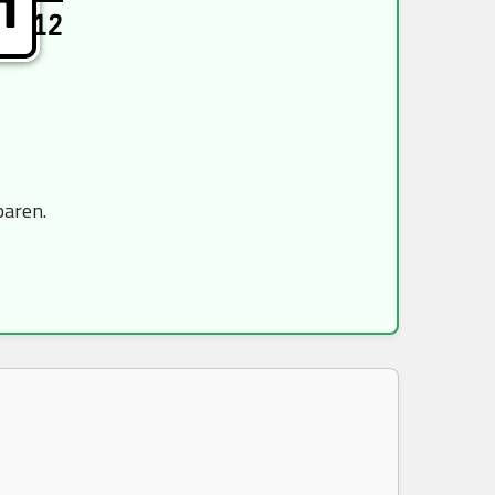
H
12
paren.