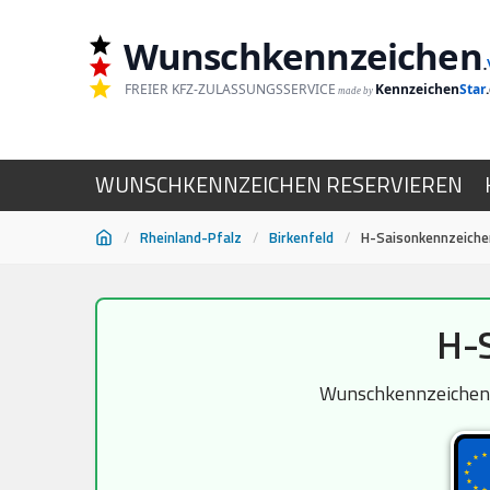
Wunschkennzeichen
.
FREIER KFZ-ZULASSUNGSSERVICE
Kennzeichen
Star
made by
WUNSCHKENNZEICHEN RESERVIEREN
/
Rheinland-Pfalz
/
Birkenfeld
/
H-Saisonkennzeiche
Zum
H-S
Inhalt
springen
Wunschkennzeichen H