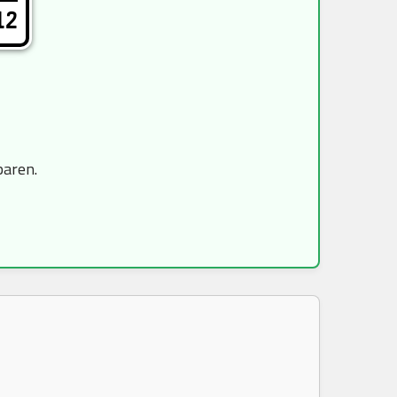
12
paren.