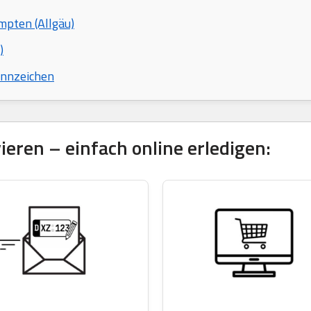
mpten (Allgäu)
)
ennzeichen
eren – einfach online erledigen: