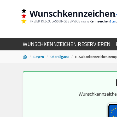
Wunschkennzeichen
.
FREIER KFZ-ZULASSUNGSSERVICE
Kennzeichen
Star
made by
WUNSCHKENNZEICHEN RESERVIEREN
/
Bayern
/
Oberallgaeu
/
H-Saisonkennzeichen Kemp
Zum
Inhalt
springen
Wunschkennzeichen 