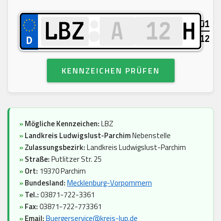
01
H
12
KENNZEICHEN PRÜFEN
»
Mögliche Kennzeichen:
LBZ
»
Landkreis Ludwigslust-Parchim
Nebenstelle
»
Zulassungsbezirk:
Landkreis Ludwigslust-Parchim
»
Straße:
Putlitzer Str. 25
»
Ort:
19370 Parchim
»
Bundesland:
Mecklenburg-Vorpommern
»
Tel.:
03871-722-3361
»
Fax:
03871-722-773361
»
Email:
Buergerservice@kreis-lup.de