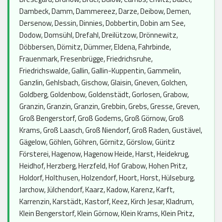
Dambeck, Damm, Dammereez, Darze, Deibow, Demen,
Dersenow, Dessin, Dinnies, Dobbertin, Dobin am See,
Dodow, Domsühl, Drefahl, Dreilützow, Drönnewitz,
Döbbersen, Dömitz, Dümmer, Eldena, Fahrbinde,
Frauenmark, Fresenbrügge, Friedrichsruhe,
Friedrichswalde, Gallin, Gallin-Kuppentin, Gammelin,
Ganzlin, Gehlsbach, Gischow, Glaisin, Gneven, Golchen,
Goldberg, Goldenbow, Goldenstädt, Gorlosen, Grabow,
Granzin, Granzin, Granzin, Grebbin, Grebs, Gresse, Greven,
Groß Bengerstorf, Groß Godems, Groß Görnow, Groß
Krams, Groß Laasch, Groß Niendorf, Groß Raden, Gustävel,
Gägelow, Göhlen, Göhren, Görnitz, Görslow, Güritz
Försterei, Hagenow, Hagenow Heide, Harst, Heidekrug,
Heidhof, Herzberg, Herzfeld, Hof Grabow, Hohen Pritz,
Holdorf, Holthusen, Holzendorf, Hoort, Horst, Hülseburg,
Jarchow, Jülchendorf, Kaarz, Kadow, Karenz, Karft,
Karrenzin, Karstädt, Kastorf, Keez, Kirch Jesar, Kladrum,
Klein Bengerstorf, Klein Görnow, Klein Krams, Klein Pritz,