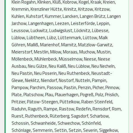
Klein Rogahn, Klinken, Klüß, Kobrow, Kogel, Kraak, Kreien,
Kremmin, Krenzliner Hütte, Krinitz, Kritzow, Kritzow,
Kuhlen, Kuhstorf, Kummer, Lancken, Langen Brütz, Langen
Jarchow, Langenhagen, Leezen, Leisterförde, Leppin,
Leussow, Luckwitz, Ludwigslust, Löcknitz, Lübesse,
Lüblow, Lübtheen, Lübz, Lüttenmark, Lüttow, Malk
Göhren, Malliß, Marienhof, Marnitz, Matzlow-Garwitz,
Meierstorf, Mestlin, Milow, Moraas, Muchow, Mustin,
Möllenbeck, Mühlenbeck, Müsselmow, Neese, Neese
Ausbau, Neu Gülze, Neu Kaliß, Neu Lüblow, Neu Necheln,
Neu Pastin, Neu Poserin, Neu Ruthenbeck, Neustadt-
Glewe, Nieklitz, Niendorf, Nostorf, Nutteln, Pampin,
Pampow, Parchim, Passow, Pastin, Penzin, Picher, Pinnow,
Plate, Platschow, Plau, Plauerhagen, Pogreß, Polz, Prislich,
Pritzier, Pätow-Steegen, Püttelkow, Raben Steinfeld,
Raduhn, Raguth, Rampe, Rastow, Redefin, Rensdorf, Rom,
Ruest, Ruthenbeck, Rüterberg, Sagsdorf, Scharbow,
Schossin, Schwanheide, Schwechow, Schönfeld,
Schönlage, Semmerin, Settin, Setzin, Severin, Siggelkow,