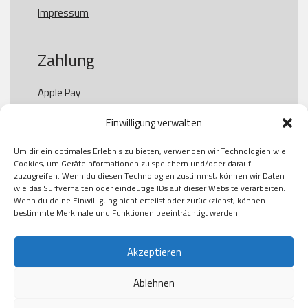
Impressum
Zahlung
Apple Pay

Paypal

Einwilligung verwalten
GooglePay

Visa

Um dir ein optimales Erlebnis zu bieten, verwenden wir Technologien wie
Kauf auf Rechung

Cookies, um Geräteinformationen zu speichern und/oder darauf
Klarna

zuzugreifen. Wenn du diesen Technologien zustimmst, können wir Daten
wie das Surfverhalten oder eindeutige IDs auf dieser Website verarbeiten.
American Express

Wenn du deine Einwilligung nicht erteilst oder zurückziehst, können
bestimmte Merkmale und Funktionen beeinträchtigt werden.
Versand
Akzeptieren
Ablehnen
DHL

Klimaneutral