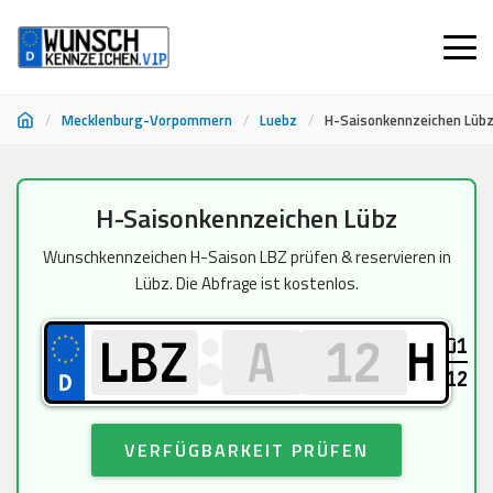
/
Mecklenburg-Vorpommern
/
Luebz
/
H-Saisonkennzeichen Lüb
Zum
H-Saisonkennzeichen Lübz
Inhalt
springen
Wunschkennzeichen H-Saison LBZ prüfen & reservieren in
Lübz. Die Abfrage ist kostenlos.
01
H
12
VERFÜGBARKEIT PRÜFEN