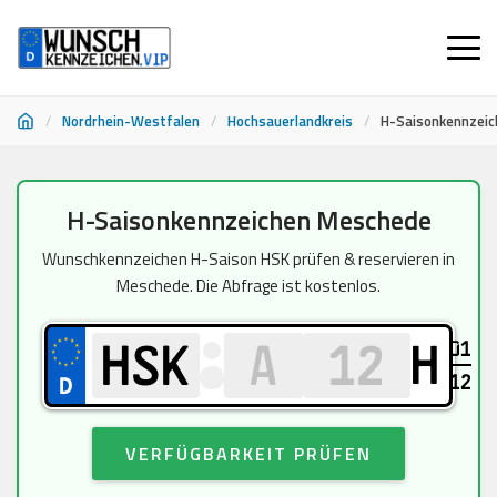
/
Nordrhein-Westfalen
/
Hochsauerlandkreis
/
H-Saisonkennzei
Zum
H-Saisonkennzeichen Meschede
Inhalt
springen
Wunschkennzeichen H-Saison HSK prüfen & reservieren in
Meschede. Die Abfrage ist kostenlos.
01
H
12
VERFÜGBARKEIT PRÜFEN