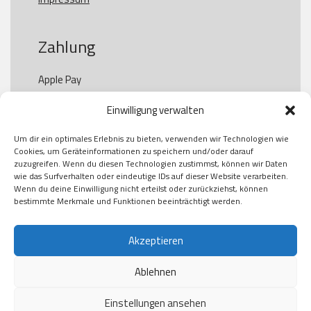
Zahlung
Apple Pay

Paypal

Einwilligung verwalten
GooglePay

Visa

Um dir ein optimales Erlebnis zu bieten, verwenden wir Technologien wie
Kauf auf Rechung

Cookies, um Geräteinformationen zu speichern und/oder darauf
Klarna

zuzugreifen. Wenn du diesen Technologien zustimmst, können wir Daten
wie das Surfverhalten oder eindeutige IDs auf dieser Website verarbeiten.
American Express

Wenn du deine Einwilligung nicht erteilst oder zurückziehst, können
bestimmte Merkmale und Funktionen beeinträchtigt werden.
Versand
Akzeptieren
Ablehnen
DHL

Klimaneutral
Einstellungen ansehen