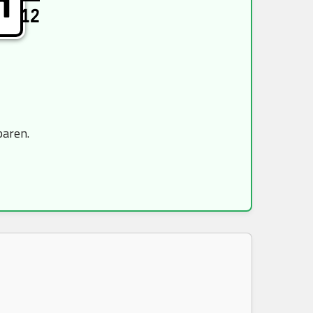
H
12
paren.