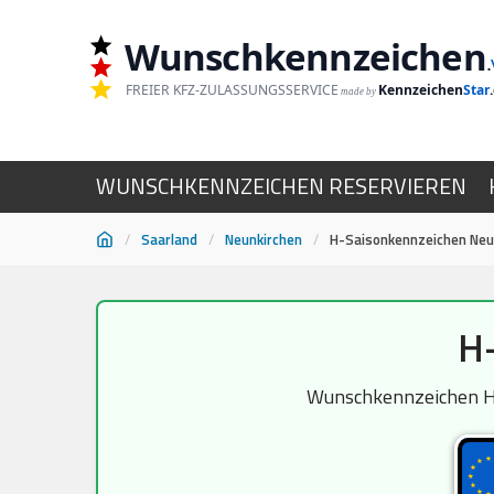
Wunschkennzeichen
.
FREIER KFZ-ZULASSUNGSSERVICE
Kennzeichen
Star
made by
WUNSCHKENNZEICHEN RESERVIEREN
/
Saarland
/
Neunkirchen
/
H-Saisonkennzeichen Neu
Zum
H-
Inhalt
springen
Wunschkennzeichen H-S