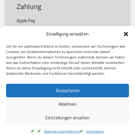
Zahlung
Apple Pay

Paypal

Einwilligung verwalten
GooglePay

Visa

Um dir ein optimales Erlebnis zu bieten, verwenden wir Technologien wie
Kauf auf Rechung

Cookies, um Geräteinformationen zu speichern und/oder darauf
Klarna

zuzugreifen. Wenn du diesen Technologien zustimmst, können wir Daten
wie das Surfverhalten oder eindeutige IDs auf dieser Website verarbeiten.
American Express

Wenn du deine Einwilligung nicht erteilst oder zurückziehst, können
bestimmte Merkmale und Funktionen beeinträchtigt werden.
Versand
Akzeptieren
Ablehnen
DHL

Klimaneutral
Einstellungen ansehen
Datenschutzerklärung
Impressum