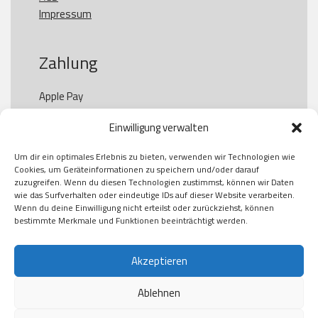
Impressum
Zahlung
Apple Pay

Paypal

Einwilligung verwalten
GooglePay

Visa

Um dir ein optimales Erlebnis zu bieten, verwenden wir Technologien wie
Kauf auf Rechung

Cookies, um Geräteinformationen zu speichern und/oder darauf
Klarna

zuzugreifen. Wenn du diesen Technologien zustimmst, können wir Daten
wie das Surfverhalten oder eindeutige IDs auf dieser Website verarbeiten.
American Express

Wenn du deine Einwilligung nicht erteilst oder zurückziehst, können
bestimmte Merkmale und Funktionen beeinträchtigt werden.
Versand
Akzeptieren
Ablehnen
DHL

Klimaneutral