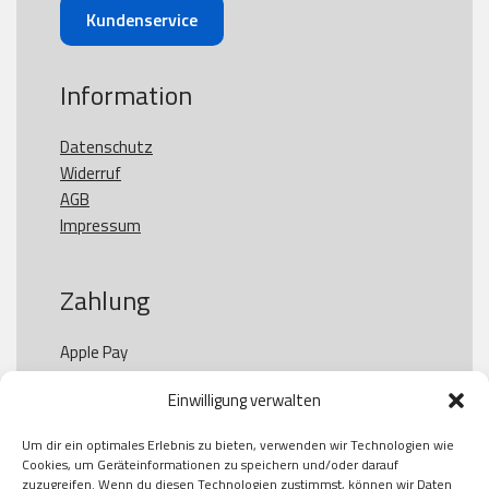
Kundenservice
Information
Datenschutz
Widerruf
AGB
Impressum
Zahlung
Apple Pay

Paypal

Einwilligung verwalten
GooglePay

Visa

Um dir ein optimales Erlebnis zu bieten, verwenden wir Technologien wie
Kauf auf Rechung

Cookies, um Geräteinformationen zu speichern und/oder darauf
Klarna

zuzugreifen. Wenn du diesen Technologien zustimmst, können wir Daten