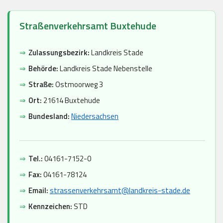
Straßenverkehrsamt Buxtehude
⇒
Zulassungsbezirk:
Landkreis Stade
⇒
Behörde:
Landkreis Stade Nebenstelle
⇒
Straße:
Ostmoorweg 3
⇒
Ort:
21614 Buxtehude
⇒
Bundesland:
Niedersachsen
⇒
Tel.:
04161-7152-0
⇒
Fax:
04161-78124
⇒
Email:
strassenverkehrsamt@landkreis-stade.de
⇒
Kennzeichen:
STD