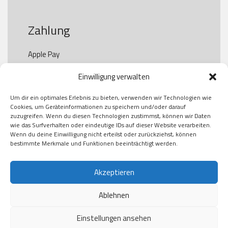
Zahlung
Apple Pay

Paypal

Einwilligung verwalten
GooglePay

Visa

Um dir ein optimales Erlebnis zu bieten, verwenden wir Technologien wie
Kauf auf Rechung

Cookies, um Geräteinformationen zu speichern und/oder darauf
Klarna

zuzugreifen. Wenn du diesen Technologien zustimmst, können wir Daten
wie das Surfverhalten oder eindeutige IDs auf dieser Website verarbeiten.
American Express

Wenn du deine Einwilligung nicht erteilst oder zurückziehst, können
bestimmte Merkmale und Funktionen beeinträchtigt werden.
Versand
Akzeptieren
Ablehnen
DHL

Klimaneutral
Einstellungen ansehen