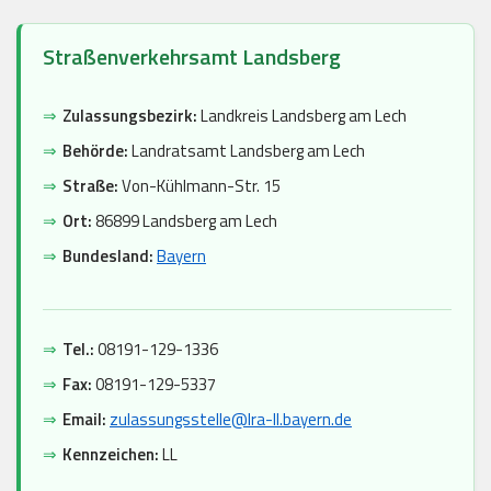
Straßenverkehrsamt Landsberg
⇒
Zulassungsbezirk:
Landkreis Landsberg am Lech
⇒
Behörde:
Landratsamt Landsberg am Lech
⇒
Straße:
Von-Kühlmann-Str. 15
⇒
Ort:
86899 Landsberg am Lech
⇒
Bundesland:
Bayern
⇒
Tel.:
08191-129-1336
⇒
Fax:
08191-129-5337
⇒
Email:
zulassungsstelle@lra-ll.bayern.de
⇒
Kennzeichen:
LL