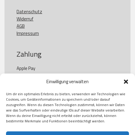
Datenschutz
Widerruf
AGB
Impressum
Zahlung
Apple Pay

Paypal

Einwilligung verwalten
GooglePay

Visa

Um dir ein optimales Erlebnis zu bieten, verwenden wir Technologien wie
Kauf auf Rechung

Cookies, um Geräteinformationen zu speichern und/oder darauf
Klarna

zuzugreifen. Wenn du diesen Technologien zustimmst, können wir Daten
wie das Surfverhalten oder eindeutige IDs auf dieser Website verarbeiten.
American Express

Wenn du deine Einwilligung nicht erteilst oder zurückziehst, können
bestimmte Merkmale und Funktionen beeinträchtigt werden.