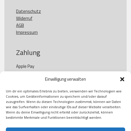
Datenschutz
Widerruf
AGB
Impressum
Zahlung
Apple Pay

Paypal

Einwilligung verwalten
GooglePay

Visa

Um dir ein optimales Erlebnis zu bieten, verwenden wir Technologien wie
Kauf auf Rechung

Cookies, um Geräteinformationen zu speichern und/oder darauf
Klarna

zuzugreifen. Wenn du diesen Technologien zustimmst, können wir Daten
wie das Surfverhalten oder eindeutige IDs auf dieser Website verarbeiten.
American Express

Wenn du deine Einwilligung nicht erteilst oder zurückziehst, können
bestimmte Merkmale und Funktionen beeinträchtigt werden.