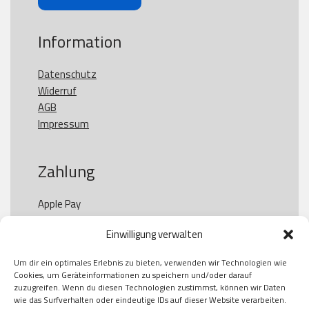
Information
Datenschutz
Widerruf
AGB
Impressum
Zahlung
Apple Pay

Paypal

Einwilligung verwalten
GooglePay

Visa

Um dir ein optimales Erlebnis zu bieten, verwenden wir Technologien wie
Kauf auf Rechung

Cookies, um Geräteinformationen zu speichern und/oder darauf
Klarna

zuzugreifen. Wenn du diesen Technologien zustimmst, können wir Daten
wie das Surfverhalten oder eindeutige IDs auf dieser Website verarbeiten.
American Express
