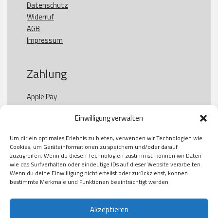
Datenschutz
Widerruf
AGB
Impressum
Zahlung
Apple Pay

Paypal

Einwilligung verwalten
GooglePay

Visa

Um dir ein optimales Erlebnis zu bieten, verwenden wir Technologien wie
Kauf auf Rechung

Cookies, um Geräteinformationen zu speichern und/oder darauf
Klarna

zuzugreifen. Wenn du diesen Technologien zustimmst, können wir Daten
wie das Surfverhalten oder eindeutige IDs auf dieser Website verarbeiten.
American Express

Wenn du deine Einwilligung nicht erteilst oder zurückziehst, können
bestimmte Merkmale und Funktionen beeinträchtigt werden.
Versand
Akzeptieren