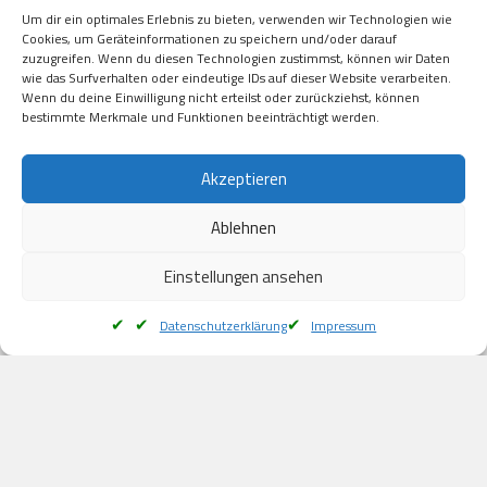
Visa

Um dir ein optimales Erlebnis zu bieten, verwenden wir Technologien wie
Kauf auf Rechung

Cookies, um Geräteinformationen zu speichern und/oder darauf
Klarna

zuzugreifen. Wenn du diesen Technologien zustimmst, können wir Daten
wie das Surfverhalten oder eindeutige IDs auf dieser Website verarbeiten.
American Express

Wenn du deine Einwilligung nicht erteilst oder zurückziehst, können
bestimmte Merkmale und Funktionen beeinträchtigt werden.
Versand
Akzeptieren
Ablehnen
DHL

Klimaneutral
Einstellungen ansehen
Datenschutzerklärung
Impressum