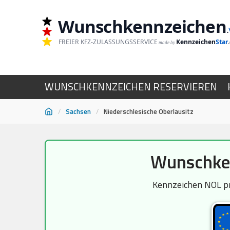
Wunschkennzeichen
.
FREIER KFZ-ZULASSUNGSSERVICE
Kennzeichen
Star
made by
WUNSCHKENNZEICHEN RESERVIEREN
/
Sachsen
/
Niederschlesische Oberlausitz
Zum
Wunschken
Inhalt
springen
Kennzeichen NOL prü