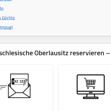
ln
 Görlitz
 Umzug)
lesische Oberlausitz reservieren – e