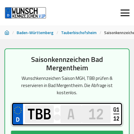
/
Baden-Württemberg
/
Tauberbischofsheim
/
Saisonkennzeich
Zum
Saisonkennzeichen Bad
Inhalt
Mergentheim
springen
Wunschkennzeichen Saison MGH, TBB prüfen &
reservieren in Bad Mergentheim. Die Abfrage ist
kostenlos.
01
12