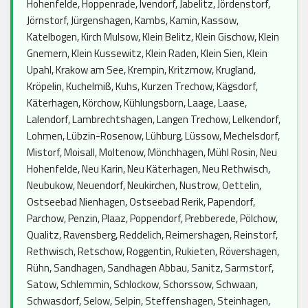
Hohenfelde, Hoppenrade, Ivendorf, Jabelitz, Jördenstorf,
Jörnstorf, Jürgenshagen, Kambs, Kamin, Kassow,
Katelbogen, Kirch Mulsow, Klein Belitz, Klein Gischow, Klein
Gnemern, Klein Kussewitz, Klein Raden, Klein Sien, Klein
Upahl, Krakow am See, Krempin, Kritzmow, Krugland,
Kröpelin, Kuchelmiß, Kuhs, Kurzen Trechow, Kägsdorf,
Käterhagen, Körchow, Kühlungsborn, Laage, Laase,
Lalendorf, Lambrechtshagen, Langen Trechow, Lelkendorf,
Lohmen, Lübzin-Rosenow, Lühburg, Lüssow, Mechelsdorf,
Mistorf, Moisall, Moltenow, Mönchhagen, Mühl Rosin, Neu
Hohenfelde, Neu Karin, Neu Käterhagen, Neu Rethwisch,
Neubukow, Neuendorf, Neukirchen, Nustrow, Oettelin,
Ostseebad Nienhagen, Ostseebad Rerik, Papendorf,
Parchow, Penzin, Plaaz, Poppendorf, Prebberede, Pölchow,
Qualitz, Ravensberg, Reddelich, Reimershagen, Reinstorf,
Rethwisch, Retschow, Roggentin, Rukieten, Rövershagen,
Rühn, Sandhagen, Sandhagen Abbau, Sanitz, Sarmstorf,
Satow, Schlemmin, Schlockow, Schorssow, Schwaan,
Schwasdorf, Selow, Selpin, Steffenshagen, Steinhagen,