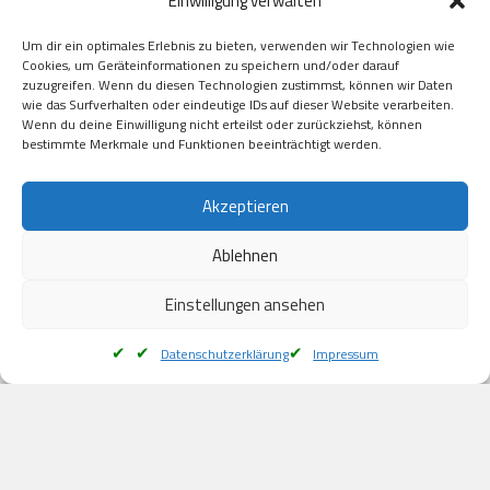
Einwilligung verwalten
GooglePay

Visa

Um dir ein optimales Erlebnis zu bieten, verwenden wir Technologien wie
Kauf auf Rechung

Cookies, um Geräteinformationen zu speichern und/oder darauf
Klarna

zuzugreifen. Wenn du diesen Technologien zustimmst, können wir Daten
wie das Surfverhalten oder eindeutige IDs auf dieser Website verarbeiten.
American Express

Wenn du deine Einwilligung nicht erteilst oder zurückziehst, können
bestimmte Merkmale und Funktionen beeinträchtigt werden.
Versand
Akzeptieren
Ablehnen
DHL

Klimaneutral
Einstellungen ansehen
Datenschutzerklärung
Impressum