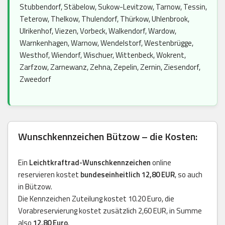
Stubbendorf, Stäbelow, Sukow-Levitzow, Tarnow, Tessin,
Teterow, Thelkow, Thulendorf, Thürkow, Uhlenbrook,
Ulrikenhof, Viezen, Vorbeck, Walkendorf, Wardow,
Warnkenhagen, Warnow, Wendelstorf, Westenbrügge,
Westhof, Wiendorf, Wischuer, Wittenbeck, Wokrent,
Zarfzow, Zarnewanz, Zehna, Zepelin, Zernin, Ziesendorf,
Zweedorf
Wunschkennzeichen Bützow – die Kosten:
Ein
Leichtkraftrad-Wunschkennzeichen
online
reservieren kostet
bundeseinheitlich 12,80 EUR
, so auch
in Bützow.
Die Kennzeichen Zuteilung kostet 10.20 Euro, die
Vorabreservierung kostet zusätzlich 2,60 EUR, in Summe
also
12,80 Euro
.