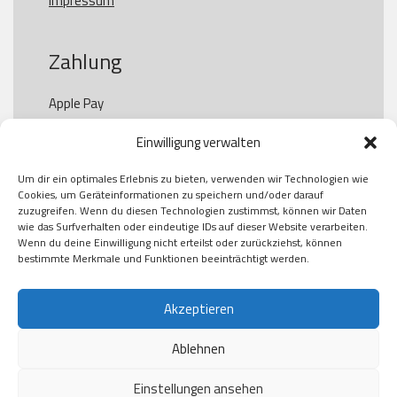
Impressum
Zahlung
Apple Pay

Paypal

Einwilligung verwalten
GooglePay

Visa

Um dir ein optimales Erlebnis zu bieten, verwenden wir Technologien wie
Kauf auf Rechung

Cookies, um Geräteinformationen zu speichern und/oder darauf
Klarna

zuzugreifen. Wenn du diesen Technologien zustimmst, können wir Daten
wie das Surfverhalten oder eindeutige IDs auf dieser Website verarbeiten.
American Express

Wenn du deine Einwilligung nicht erteilst oder zurückziehst, können
bestimmte Merkmale und Funktionen beeinträchtigt werden.
Versand
Akzeptieren
Ablehnen
DHL

Klimaneutral
Einstellungen ansehen