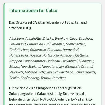
Informationen für Calau
Das Ortskürzel
CA
ist in folgenden Ortschaften und
Städten gültig:
Altdöbern, Annahütte, Brieske, Bronkow, Calau, Drochow,
Frauendorf, Frauwalde, Großkmehlen, Großkoschen,
Großräschen, Grünewald, Guteborn, Hermsdorf,
Hohenbocka, Hosena, Hörlitz, Kleinkmehlen, Klettwitz,
Kroppen, Lauchhammer, Lindenau, Luckaitztal, Lübbenau,
Meuro, Neu-Seeland, Neupetershain, Niemtsch, Ortrand,
Peickwitz, Ruhland, Schipkau, Schwarzbach, Schwarzheide,
Sedlitz, Senftenberg, Tettau, Vetschau
Für die finale Zulassung deines Fahrzeugs ist die
Zulassungsstelle Calau
zuständig. Du erreichst die
Behörde unter 03541-870-3200 oder per E-Mail an kfz-
zulassung@osl-online.de. Vergiss nicht, vorab online oder