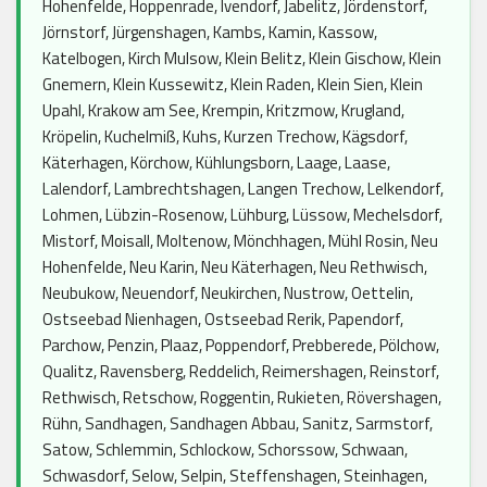
Hohenfelde, Hoppenrade, Ivendorf, Jabelitz, Jördenstorf,
Jörnstorf, Jürgenshagen, Kambs, Kamin, Kassow,
Katelbogen, Kirch Mulsow, Klein Belitz, Klein Gischow, Klein
Gnemern, Klein Kussewitz, Klein Raden, Klein Sien, Klein
Upahl, Krakow am See, Krempin, Kritzmow, Krugland,
Kröpelin, Kuchelmiß, Kuhs, Kurzen Trechow, Kägsdorf,
Käterhagen, Körchow, Kühlungsborn, Laage, Laase,
Lalendorf, Lambrechtshagen, Langen Trechow, Lelkendorf,
Lohmen, Lübzin-Rosenow, Lühburg, Lüssow, Mechelsdorf,
Mistorf, Moisall, Moltenow, Mönchhagen, Mühl Rosin, Neu
Hohenfelde, Neu Karin, Neu Käterhagen, Neu Rethwisch,
Neubukow, Neuendorf, Neukirchen, Nustrow, Oettelin,
Ostseebad Nienhagen, Ostseebad Rerik, Papendorf,
Parchow, Penzin, Plaaz, Poppendorf, Prebberede, Pölchow,
Qualitz, Ravensberg, Reddelich, Reimershagen, Reinstorf,
Rethwisch, Retschow, Roggentin, Rukieten, Rövershagen,
Rühn, Sandhagen, Sandhagen Abbau, Sanitz, Sarmstorf,
Satow, Schlemmin, Schlockow, Schorssow, Schwaan,
Schwasdorf, Selow, Selpin, Steffenshagen, Steinhagen,