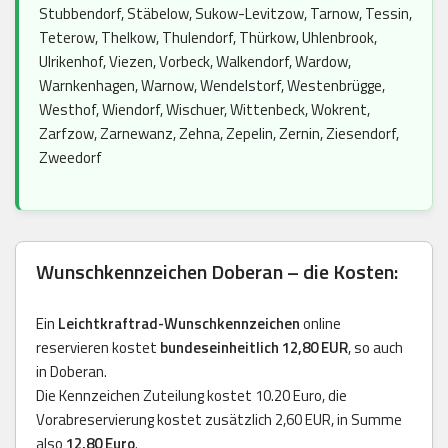
Stubbendorf, Stäbelow, Sukow-Levitzow, Tarnow, Tessin,
Teterow, Thelkow, Thulendorf, Thürkow, Uhlenbrook,
Ulrikenhof, Viezen, Vorbeck, Walkendorf, Wardow,
Warnkenhagen, Warnow, Wendelstorf, Westenbrügge,
Westhof, Wiendorf, Wischuer, Wittenbeck, Wokrent,
Zarfzow, Zarnewanz, Zehna, Zepelin, Zernin, Ziesendorf,
Zweedorf
Wunschkennzeichen Doberan – die Kosten:
Ein
Leichtkraftrad-Wunschkennzeichen
online
reservieren kostet
bundeseinheitlich 12,80 EUR
, so auch
in Doberan.
Die Kennzeichen Zuteilung kostet 10.20 Euro, die
Vorabreservierung kostet zusätzlich 2,60 EUR, in Summe
also
12,80 Euro
.