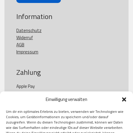
Information
Datenschutz
Widerruf
AGB
Impressum
Zahlung
Apple Pay

Paypal

Einwilligung verwalten
GooglePay

Visa

Um dir ein optimales Erlebnis zu bieten, verwenden wir Technologien wie
Kauf auf Rechung

Cookies, um Geräteinformationen zu speichern und/oder darauf
Klarna

zuzugreifen. Wenn du diesen Technologien zustimmst, können wir Daten
wie das Surfverhalten oder eindeutige IDs auf dieser Website verarbeiten.
American Express

Wenn du deine Einwilligung nicht erteilst oder zurückziehst, können