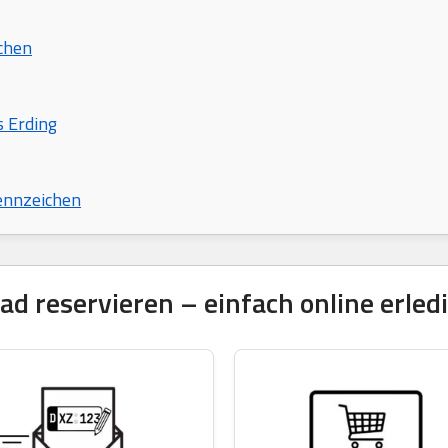
chen
s Erding
ennzeichen
 reservieren – einfach online erled