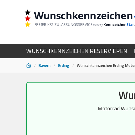
Wunschkennzeichen
.
FREIER KFZ-ZULASSUNGSSERVICE
Kennzeichen
Star
made by
WUNSCHKENNZEICHEN RESERVIEREN
/
Bayern
/
Erding
/
Wunschkennzeichen Erding Moto
Zum
Wun
Inhalt
springen
Motorrad Wunsch