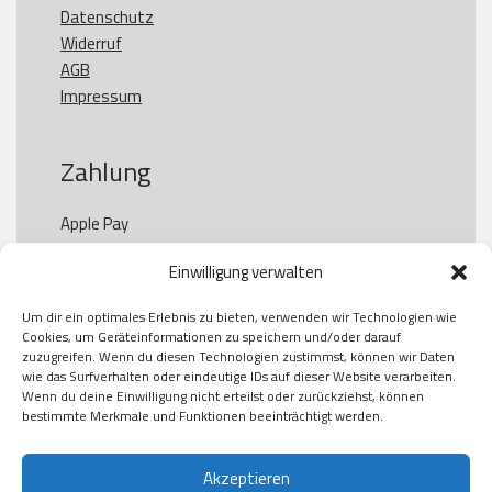
Datenschutz
Widerruf
AGB
Impressum
Zahlung
Apple Pay

Paypal

Einwilligung verwalten
GooglePay

Visa

Um dir ein optimales Erlebnis zu bieten, verwenden wir Technologien wie
Kauf auf Rechung

Cookies, um Geräteinformationen zu speichern und/oder darauf
Klarna

zuzugreifen. Wenn du diesen Technologien zustimmst, können wir Daten
wie das Surfverhalten oder eindeutige IDs auf dieser Website verarbeiten.
American Express

Wenn du deine Einwilligung nicht erteilst oder zurückziehst, können
bestimmte Merkmale und Funktionen beeinträchtigt werden.
Versand
Akzeptieren